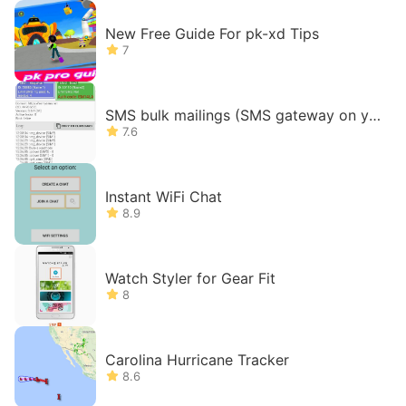
New Free Guide For pk-xd Tips
7
SMS bulk mailings (SMS gateway on yo
ur phone)
7.6
Instant WiFi Chat
8.9
Watch Styler for Gear Fit
8
Carolina Hurricane Tracker
8.6