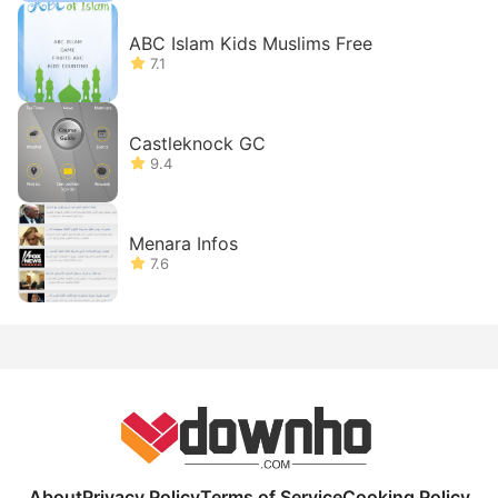
ABC Islam Kids Muslims Free
7.1
Castleknock GC
9.4
Menara Infos
7.6
About
Privacy Policy
Terms of Service
Cooking Policy