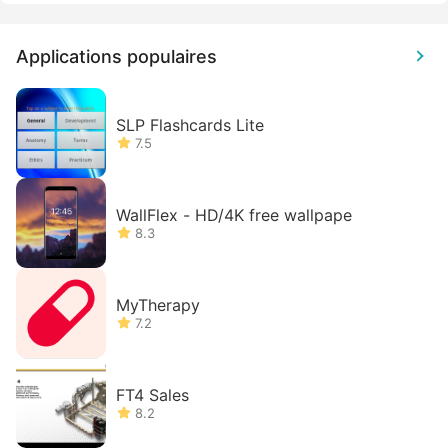
Applications populaires
SLP Flashcards Lite
7.5
WallFlex - HD/4K free wallpape
8.3
MyTherapy
7.2
FT4 Sales
8.2