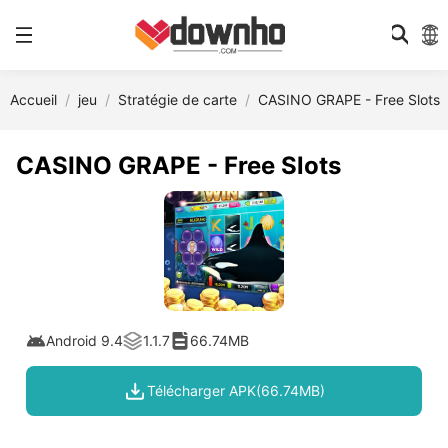
Accueil
jeu
Stratégie de carte
CASINO GRAPE - Free Slots
CASINO GRAPE - Free Slots
Android 9.4
1.1.7
66.74MB
Télécharger APK(66.74MB)