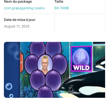
Nom du package
Taille
com.grapegaming.casino
66.74MB
Date de mise à jour
August 11, 2025