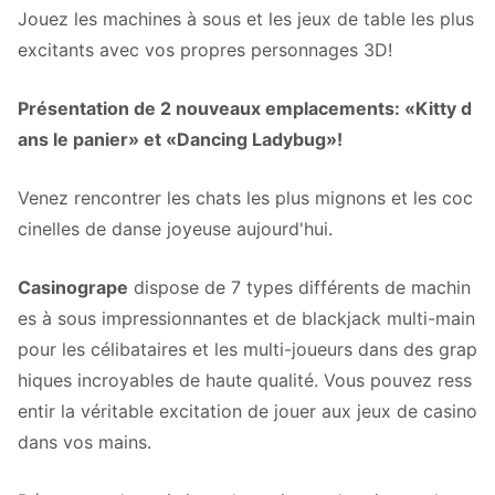
Jouez les machines à sous et les jeux de table les plus
excitants avec vos propres personnages 3D!
Présentation de 2 nouveaux emplacements: «Kitty d
ans le panier» et «Dancing Ladybug»!
Venez rencontrer les chats les plus mignons et les coc
cinelles de danse joyeuse aujourd'hui.
Casinogrape
dispose de 7 types différents de machin
es à sous impressionnantes et de blackjack multi-main
pour les célibataires et les multi-joueurs dans des grap
hiques incroyables de haute qualité. Vous pouvez ress
entir la véritable excitation de jouer aux jeux de casino
dans vos mains.