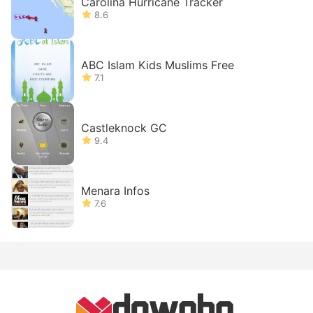
Carolina Hurricane Tracker
8.6
ABC Islam Kids Muslims Free
7.1
Castleknock GC
9.4
Menara Infos
7.6