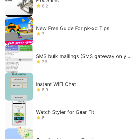
FT4 Sales
8.2
New Free Guide For pk-xd Tips
7
SMS bulk mailings (SMS gateway on yo
ur phone)
7.6
Instant WiFi Chat
8.9
Watch Styler for Gear Fit
8